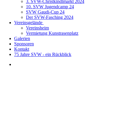
3. SVW-Christkindlmarkt 2024
10. SVW Jugendcamp 24
SVW Gaudi-Cup 24
Der SVW-Fasching 2024
Vereinsgelände
Vereinsheim
Vermietung Kunstrasenplatz
Galerien
Sponsoren
Kontakt
75 Jahre SVW - ein Rückblick
Fitness -
von Kopf
bis Fuß