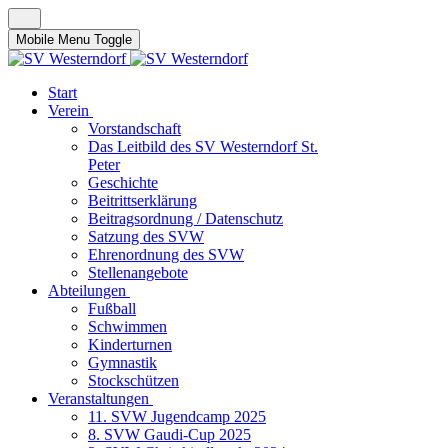
Mobile Menu Toggle
Start
Verein
Vorstandschaft
Das Leitbild des SV Westerndorf St.
Peter
Geschichte
Beitrittserklärung
Beitragsordnung / Datenschutz
Satzung des SVW
Ehrenordnung des SVW
Stellenangebote
Abteilungen
Fußball
Schwimmen
Kinderturnen
Gymnastik
Stockschützen
Veranstaltungen
11. SVW Jugendcamp 2025
8. SVW Gaudi-Cup 2025