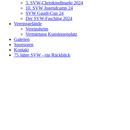
3. SVW-Christkindlmarkt 2024
10. SVW Jugendcamp 24
SVW Gaudi-Cup 24
Der SVW-Fasching 2024
Vereinsgelände
Vereinsheim
Vermietung Kunstrasenplatz
Galerien
Sponsoren
Kontakt
75 Jahre SVW - ein Rückblick