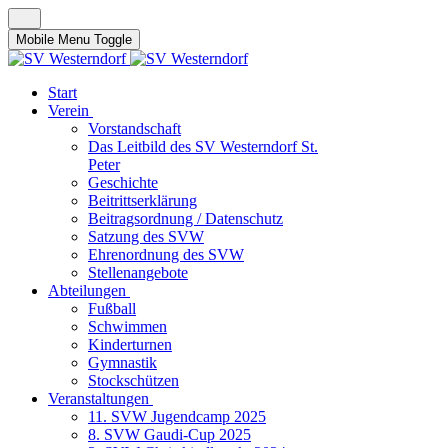
Mobile Menu Toggle
Start
Verein
Vorstandschaft
Das Leitbild des SV Westerndorf St.
Peter
Geschichte
Beitrittserklärung
Beitragsordnung / Datenschutz
Satzung des SVW
Ehrenordnung des SVW
Stellenangebote
Abteilungen
Fußball
Schwimmen
Kinderturnen
Gymnastik
Stockschützen
Veranstaltungen
11. SVW Jugendcamp 2025
8. SVW Gaudi-Cup 2025