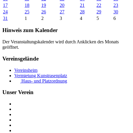
17
18
19
20
21
22
23
24
25
26
27
28
29
30
31
1
2
3
4
5
6
Hinweis zum Kalender
Der Veranstaltungskalender wird durch Anklicken des Monats
geöffnet.
Vereinsgelände
Vereinsheim
Vermietung Kunstrasenplatz
Haus- und Platzordnung
Unser Verein