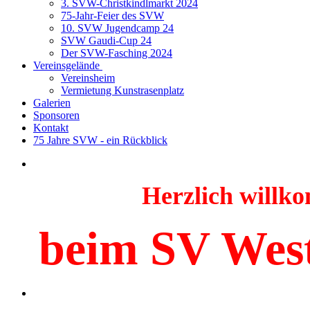
3. SVW-Christkindlmarkt 2024
75-Jahr-Feier des SVW
10. SVW Jugendcamp 24
SVW Gaudi-Cup 24
Der SVW-Fasching 2024
Vereinsgelände
Vereinsheim
Vermietung Kunstrasenplatz
Galerien
Sponsoren
Kontakt
75 Jahre SVW - ein Rückblick
Herzlich will
beim SV Wes