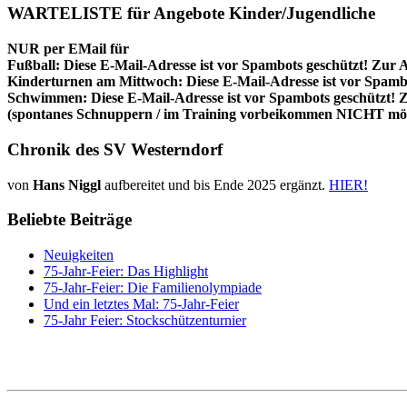
WARTELISTE für Angebote Kinder/Jugendliche
NUR per EMail für
Fußball:
Diese E-Mail-Adresse ist vor Spambots geschützt! Zur A
Kinderturnen am Mittwoch:
Diese E-Mail-Adresse ist vor Spambo
Schwimmen:
Diese E-Mail-Adresse ist vor Spambots geschützt! Z
(spontanes Schnuppern / im Training vorbeikommen NICHT mög
Chronik des SV Westerndorf
von
Hans Niggl
aufbereitet und bis Ende 2025 ergänzt.
HIER!
Beliebte Beiträge
Neuigkeiten
75-Jahr-Feier: Das Highlight
75-Jahr-Feier: Die Familienolympiade
Und ein letztes Mal: 75-Jahr-Feier
75-Jahr Feier: Stockschützenturnier