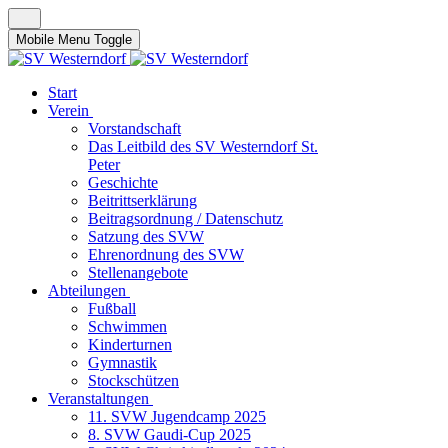
Mobile Menu Toggle
Start
Verein
Vorstandschaft
Das Leitbild des SV Westerndorf St.
Peter
Geschichte
Beitrittserklärung
Beitragsordnung / Datenschutz
Satzung des SVW
Ehrenordnung des SVW
Stellenangebote
Abteilungen
Fußball
Schwimmen
Kinderturnen
Gymnastik
Stockschützen
Veranstaltungen
11. SVW Jugendcamp 2025
8. SVW Gaudi-Cup 2025