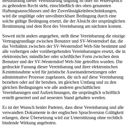
Bestimmung dieser Vereinbarung ungültig ist oder im Widerspruch
zu geltendem Recht steht, einschließlich des oben genannten
Haftungsausschlusses und der Zuverlässigkeitsbeschränkungen,
wird die ungültige oder unvollstreckbare Bedingung durch eine
solche gültige Bedingung ersetzt, die der Absicht der ursprünglichen
Bestimmung und dem Rest des Vereinbarung am nächsten kommt.
Soweit nicht anders angegeben, stellt diese Vereinbarung die einzige
Vertragsgrundlage zwischen Benutzer und SV-Westerndorf dar, die
das Verhältnis zwischen der SV-Westerndorf Web-Site bestimmt und
alle vorherigen oder vorübergehenden Vereinbarungen ersetzt, die in
elektronischer, mündlicher oder schriftlicher Form zwischen dem
Benutzer und der SV-Westerndorf Web-Site getroffen wurden. Die
gedruckte Fassung dieser Vereinbarung und ihrer elektronischen
Kenntnisnahme wird für juristische Auseinandersetzungen oder
administrative Prozesse zugelassen, die sich auf diese Vereinbarung
beziehen oder auf ihr beruhen, im gleichen Umfang und zu den
gleichen Bedingungen wie alle anderen geschäftlichen
Vereinbarungen und Aufzeichnungen, die ursprünglich schriftlich
erstellt generiert und auf neuesten Stand gehalten werden.
Es ist der Wunsch beider Parteien, dass diese Vereinbarung und alle
verwandten Dokumente in der englischen Sprachversion Gültigkeit
erlangen, diese Übersetzung wird zur Unterstützung ohne rechtlich
bindende Wirkung angeboten.