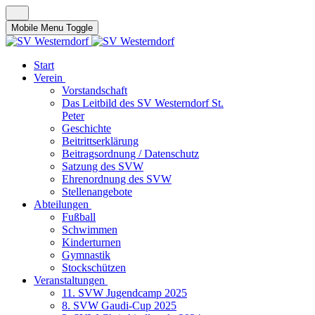
Mobile Menu Toggle
Start
Verein
Vorstandschaft
Das Leitbild des SV Westerndorf St.
Peter
Geschichte
Beitrittserklärung
Beitragsordnung / Datenschutz
Satzung des SVW
Ehrenordnung des SVW
Stellenangebote
Abteilungen
Fußball
Schwimmen
Kinderturnen
Gymnastik
Stockschützen
Veranstaltungen
11. SVW Jugendcamp 2025
8. SVW Gaudi-Cup 2025