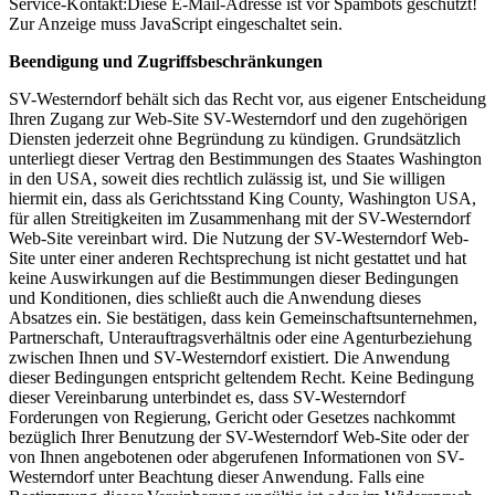
Service-Kontakt:
Diese E-Mail-Adresse ist vor Spambots geschützt!
Zur Anzeige muss JavaScript eingeschaltet sein.
Beendigung und Zugriffsbeschränkungen
SV-Westerndorf behält sich das Recht vor, aus eigener Entscheidung
Ihren Zugang zur Web-Site SV-Westerndorf und den zugehörigen
Diensten jederzeit ohne Begründung zu kündigen. Grundsätzlich
unterliegt dieser Vertrag den Bestimmungen des Staates Washington
in den USA, soweit dies rechtlich zulässig ist, und Sie willigen
hiermit ein, dass als Gerichtsstand King County, Washington USA,
für allen Streitigkeiten im Zusammenhang mit der SV-Westerndorf
Web-Site vereinbart wird. Die Nutzung der SV-Westerndorf Web-
Site unter einer anderen Rechtsprechung ist nicht gestattet und hat
keine Auswirkungen auf die Bestimmungen dieser Bedingungen
und Konditionen, dies schließt auch die Anwendung dieses
Absatzes ein. Sie bestätigen, dass kein Gemeinschaftsunternehmen,
Partnerschaft, Unterauftragsverhältnis oder eine Agenturbeziehung
zwischen Ihnen und SV-Westerndorf existiert. Die Anwendung
dieser Bedingungen entspricht geltendem Recht. Keine Bedingung
dieser Vereinbarung unterbindet es, dass SV-Westerndorf
Forderungen von Regierung, Gericht oder Gesetzes nachkommt
bezüglich Ihrer Benutzung der SV-Westerndorf Web-Site oder der
von Ihnen angebotenen oder abgerufenen Informationen von SV-
Westerndorf unter Beachtung dieser Anwendung. Falls eine