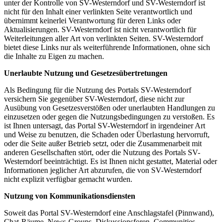
unter der Kontrolle von SV-Westerndorf und SV-Westerndorf ist
nicht für den Inhalt einer verlinkten Seite verantwortlich und
übernimmt keinerlei Verantwortung für deren Links oder
Aktualisierungen. SV-Westerndorf ist nicht verantwortlich für
Weiterleitungen aller Art von verlinkten Seiten. SV-Westerndorf
bietet diese Links nur als weiterführende Informationen, ohne sich
die Inhalte zu Eigen zu machen.
Unerlaubte Nutzung und Gesetzesübertretungen
Als Bedingung für die Nutzung des Portals SV-Westerndorf
versichern Sie gegenüber SV-Westerndorf, diese nicht zur
Ausübung von Gesetzesverstößen oder unerlaubten Handlungen zu
einzusetzen oder gegen die Nutzungsbedingungen zu verstoßen. Es
ist Ihnen untersagt, das Portal SV-Westerndorf in irgendeiner Art
und Weise zu benutzen, die Schaden oder Überlastung hervorruft,
oder die Seite außer Betrieb setzt, oder die Zusammenarbeit mit
anderen Gesellschaften stört, oder die Nutzung des Portals SV-
Westerndorf beeinträchtigt. Es ist Ihnen nicht gestattet, Material oder
Informationen jeglicher Art abzurufen, die von SV-Westerndorf
nicht explizit verfügbar gemacht wurden.
Nutzung von Kommunikationsdiensten
Soweit das Portal SV-Westerndorf eine Anschlagstafel (Pinnwand),
Chat-Räume, News-Groups, Diskussionsforen, Communities,