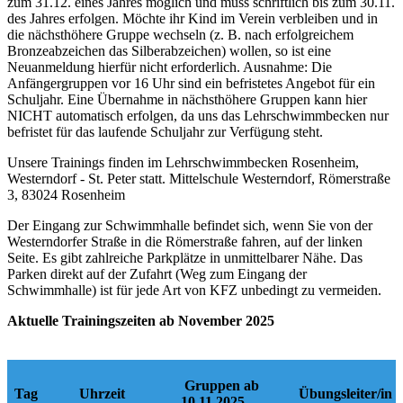
zum 31.12. eines Jahres möglich und muss schriftlich bis zum 30.11.
des Jahres erfolgen. Möchte ihr Kind im Verein verbleiben und in
die nächsthöhere Gruppe wechseln (z. B. nach erfolgreichem
Bronzeabzeichen das Silberabzeichen) wollen, so ist eine
Neuanmeldung hierfür nicht erforderlich. Ausnahme: Die
Anfängergruppen vor 16 Uhr sind ein befristetes Angebot für ein
Schuljahr. Eine Übernahme in nächsthöhere Gruppen kann hier
NICHT automatisch erfolgen, da uns das Lehrschwimmbecken nur
befristet für das laufende Schuljahr zur Verfügung steht.
Unsere Trainings finden im Lehrschwimmbecken Rosenheim,
Westerndorf - St. Peter statt. Mittelschule Westerndorf, Römerstraße
3, 83024 Rosenheim
Der Eingang zur Schwimmhalle befindet sich, wenn Sie von der
Westerndorfer Straße in die Römerstraße fahren, auf der linken
Seite. Es gibt zahlreiche Parkplätze in unmittelbarer Nähe. Das
Parken direkt auf der Zufahrt (Weg zum Eingang der
Schwimmhalle) ist für jede Art von KFZ unbedingt zu vermeiden.
Aktuelle Trainingszeiten ab November 2025
Gruppen ab
Tag
Uhrzeit
Übungsleiter/in
10.11.2025