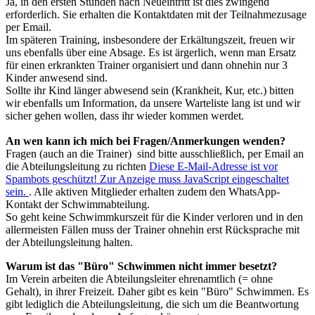
Ja, in den ersten Stunden nach Neueintritt ist dies zwingend
erforderlich. Sie erhalten die Kontaktdaten mit der Teilnahmezusage
per Email.
Im späteren Training, insbesondere der Erkältungszeit, freuen wir
uns ebenfalls über eine Absage. Es ist ärgerlich, wenn man Ersatz
für einen erkrankten Trainer organisiert und dann ohnehin nur 3
Kinder anwesend sind.
Sollte ihr Kind länger abwesend sein (Krankheit, Kur, etc.) bitten
wir ebenfalls um Information, da unsere Warteliste lang ist und wir
sicher gehen wollen, dass ihr wieder kommen werdet.
An wen kann ich mich bei Fragen/Anmerkungen wenden?
Fragen (auch an die Trainer) sind bitte ausschließlich, per Email an
die Abteilungsleitung zu richten
Diese E-Mail-Adresse ist vor
Spambots geschützt! Zur Anzeige muss JavaScript eingeschaltet
sein.
. Alle aktiven Mitglieder erhalten zudem den WhatsApp-
Kontakt der Schwimmabteilung.
So geht keine Schwimmkurszeit für die Kinder verloren und in den
allermeisten Fällen muss der Trainer ohnehin erst Rücksprache mit
der Abteilungsleitung halten.
Warum ist das "Büro" Schwimmen nicht immer besetzt?
Im Verein arbeiten die Abteilungsleiter ehrenamtlich (= ohne
Gehalt), in ihrer Freizeit. Daher gibt es kein "Büro" Schwimmen. Es
gibt lediglich die Abteilungsleitung, die sich um die Beantwortung