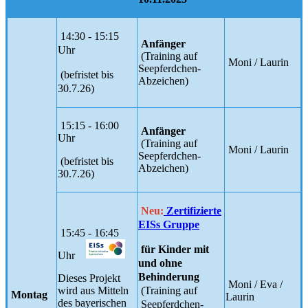
14:30 - 15:15
Anfänger
Uhr
(Training auf
Moni / Laurin
Seepferdchen-
(befristet bis
Abzeichen)
30.7.26)
15:15 - 16:00
Anfänger
Uhr
(Training auf
Moni / Laurin
Seepferdchen-
(befristet bis
Abzeichen)
30.7.26)
Neu:
Zertifizierte
EISs Gruppe
15:45 - 16:45
für Kinder mit
Uhr
und ohne
Behinderung
Dieses Projekt
Moni / Eva /
(Training auf
wird aus Mitteln
Montag
Laurin
des bayerischen
Seepferdchen-