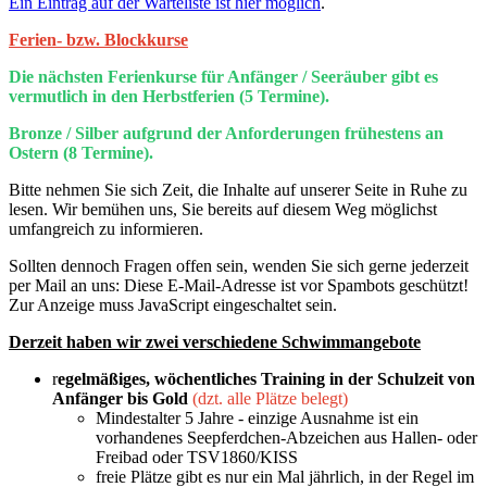
Ein Eintrag auf der Warteliste ist hier möglich
.
Ferien- bzw. Blockkurse
Die nächsten Ferienkurse für Anfänger / Seeräuber gibt es
vermutlich in den Herbstferien (5 Termine).
Bronze / Silber aufgrund der Anforderungen frühestens an
Ostern (8 Termine).
Bitte nehmen Sie sich Zeit, die Inhalte auf unserer Seite in Ruhe zu
lesen. Wir bemühen uns, Sie bereits auf diesem Weg möglichst
umfangreich zu informieren.
Sollten dennoch Fragen offen sein, wenden Sie sich gerne jederzeit
per Mail an uns:
Diese E-Mail-Adresse ist vor Spambots geschützt!
Zur Anzeige muss JavaScript eingeschaltet sein.
Derzeit haben wir zwei verschiedene Schwimmangebote
r
egelmäßiges, wöchentliches Training in der Schulzeit von
Anfänger bis Gold
(dzt. alle Plätze belegt)
Mindestalter 5 Jahre - einzige Ausnahme ist ein
vorhandenes Seepferdchen-Abzeichen aus Hallen- oder
Freibad oder TSV1860/KISS
freie Plätze gibt es nur ein Mal jährlich, in der Regel im