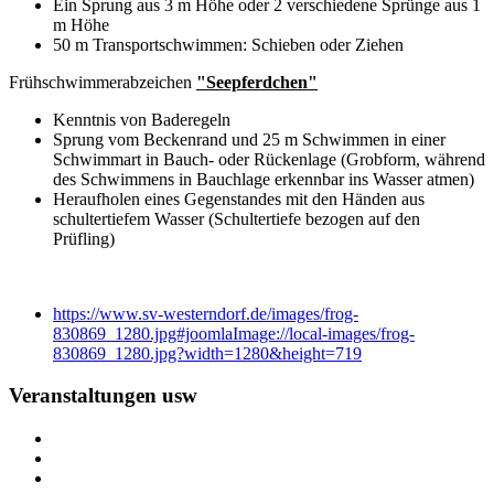
Ein Sprung aus 3 m Höhe oder 2 verschiedene Sprünge aus 1
m Höhe
50 m Transportschwimmen: Schieben oder Ziehen
Frühschwimmerabzeichen
"Seepferdchen"
Kenntnis von Baderegeln
Sprung vom Beckenrand und 25 m Schwimmen in einer
Schwimmart in Bauch- oder Rückenlage (Grobform, während
des Schwimmens in Bauchlage erkennbar ins Wasser atmen)
Heraufholen eines Gegenstandes mit den Händen aus
schultertiefem Wasser (Schultertiefe bezogen auf den
Prüfling)
https://www.sv-westerndorf.de/images/frog-
830869_1280.jpg#joomlaImage://local-images/frog-
830869_1280.jpg?width=1280&height=719
Veranstaltungen usw