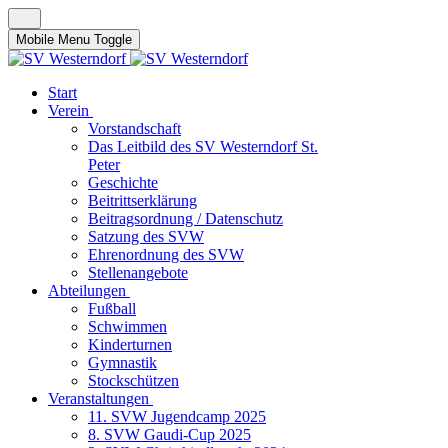
Mobile Menu Toggle
Start
Verein
Vorstandschaft
Das Leitbild des SV Westerndorf St.
Peter
Geschichte
Beitrittserklärung
Beitragsordnung / Datenschutz
Satzung des SVW
Ehrenordnung des SVW
Stellenangebote
Abteilungen
Fußball
Schwimmen
Kinderturnen
Gymnastik
Stockschützen
Veranstaltungen
11. SVW Jugendcamp 2025
8. SVW Gaudi-Cup 2025