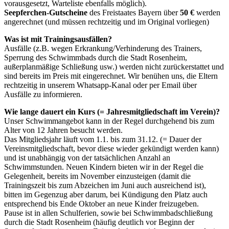
vorausgesetzt, Warteliste ebenfalls möglich).
Seepferchen-Gutscheine
des Freistaates Bayern über
50 €
werden
angerechnet (und müssen rechtzeitig und im Original vorliegen)
Was ist mit Trainingsausfällen?
Ausfälle (z.B. wegen Erkrankung/Verhinderung des Trainers,
Sperrung des Schwimmbads durch die Stadt Rosenheim,
außerplanmäßige Schließung usw.) werden nicht zurückerstattet und
sind bereits im Preis mit eingerechnet. Wir benühen uns, die Eltern
rechtzeitig in unserem Whatsapp-Kanal oder per Email über
Ausfälle zu informieren.
Wie lange dauert ein Kurs (= Jahresmitgliedschaft im Verein)?
Unser Schwimmangebot kann in der Regel durchgehend bis zum
Alter von 12 Jahren besucht werden.
Das Mitgliedsjahr läuft vom 1.1. bis zum 31.12. (= Dauer der
Vereinsmitgliedschaft, bevor diese wieder gekündigt werden kann)
und ist unabhängig von der tatsächlichen Anzahl an
Schwimmstunden. Neuen Kindern bieten wir in der Regel die
Gelegenheit, bereits im November einzusteigen (damit die
Trainingszeit bis zum Abzeichen im Juni auch ausreichend ist),
bitten im Gegenzug aber darum, bei Kündigung den Platz auch
entsprechend bis Ende Oktober an neue Kinder freizugeben.
Pause ist in allen Schulferien, sowie bei Schwimmbadschließung
durch die Stadt Rosenheim (häufig deutlich vor Beginn der