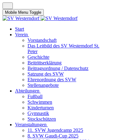
Mobile Menu Toggle
Start
Verein
Vorstandschaft
Das Leitbild des SV Westerndorf St.
Peter
Geschichte
Beitrittserklärung
Beitragsordnung / Datenschutz
Satzung des SVW
Ehrenordnung des SVW
Stellenangebote
Abteilungen
Fußball
Schwimmen
Kinderturnen
Gymnastik
Stockschützen
Veranstaltungen
11. SVW Jugendcamp 2025
8. SVW Gaudi-Cup 2025