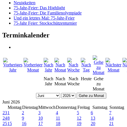
Neuigkeiten
75-Jahr-Feier: Das Highlight
75-Jahr-Feier: Die Familienolympiade
Und ein letztes Mal: 75-Jahr-Feier
75-Jahr Feier: Stockschützenturnier
Terminkalender
Nach
Nach
Nach
Heute
Gehe
Jahr
Monat
Woche
zu
Monat
Gehe zu Monat
Juni 2026
Montag
Dienstag
Mittwoch
Donnerstag
Freitag
Samstag
Sonntag
23
1
2
3
4
5
6
7
24
8
9
10
11
12
13
14
25
15
16
17
18
19
20
21