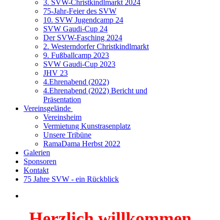
3. SVW-Christkindlmarkt 2024
75-Jahr-Feier des SVW
10. SVW Jugendcamp 24
SVW Gaudi-Cup 24
Der SVW-Fasching 2024
2. Westerndorfer Christkindlmarkt
9. Fußballcamp 2023
SVW Gaudi-Cup 2023
JHV 23
4.Ehrenabend (2022)
4.Ehrenabend (2022) Bericht und
Präsentation
Vereinsgelände
Vereinsheim
Vermietung Kunstrasenplatz
Unsere Tribüne
RamaDama Herbst 2022
Galerien
Sponsoren
Kontakt
75 Jahre SVW - ein Rückblick
Herzlich willkommen