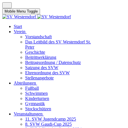
Mobile Menu Toggle
Start
Verein
Vorstandschaft
Das Leitbild des SV Westerndorf St.
Peter
Geschichte
Beitrittserklärung
Beitragsordnung / Datenschutz
Satzung des SVW
Ehrenordnung des SVW
Stellenangebote
Abteilungen
Fußball
Schwimmen
Kinderturnen
Gymnastik
Stockschützen
Veranstaltungen
11. SVW Jugendcamp 2025
8. SVW Gaudi-Cup 2025