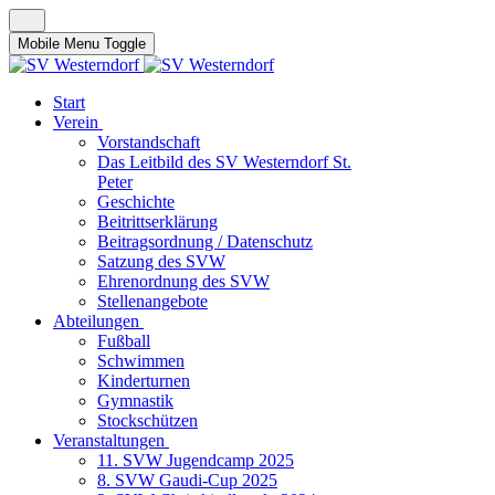
Mobile Menu Toggle
Start
Verein
Vorstandschaft
Das Leitbild des SV Westerndorf St.
Peter
Geschichte
Beitrittserklärung
Beitragsordnung / Datenschutz
Satzung des SVW
Ehrenordnung des SVW
Stellenangebote
Abteilungen
Fußball
Schwimmen
Kinderturnen
Gymnastik
Stockschützen
Veranstaltungen
11. SVW Jugendcamp 2025
8. SVW Gaudi-Cup 2025