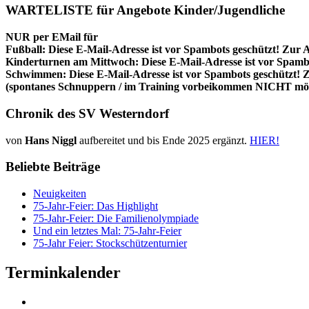
WARTELISTE für Angebote Kinder/Jugendliche
NUR per EMail für
Fußball:
Diese E-Mail-Adresse ist vor Spambots geschützt! Zur A
Kinderturnen am Mittwoch:
Diese E-Mail-Adresse ist vor Spambo
Schwimmen:
Diese E-Mail-Adresse ist vor Spambots geschützt! Z
(spontanes Schnuppern / im Training vorbeikommen NICHT mög
Chronik des SV Westerndorf
von
Hans Niggl
aufbereitet und bis Ende 2025 ergänzt.
HIER!
Beliebte Beiträge
Neuigkeiten
75-Jahr-Feier: Das Highlight
75-Jahr-Feier: Die Familienolympiade
Und ein letztes Mal: 75-Jahr-Feier
75-Jahr Feier: Stockschützenturnier
Terminkalender