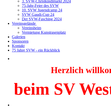
3. SVW-Christkindlmarkt 2024
75-Jahr-Feier des SVW
10. SVW Jugendcamp 24
SVW Gaudi-Cup 24
Der SVW-Fasching 2024
Vereinsgelände
Vereinsheim
Vermietung Kunstrasenplatz
Galerien
Sponsoren
Kontakt
75 Jahre SVW - ein Rückblick
Herzlich will
beim SV Wes