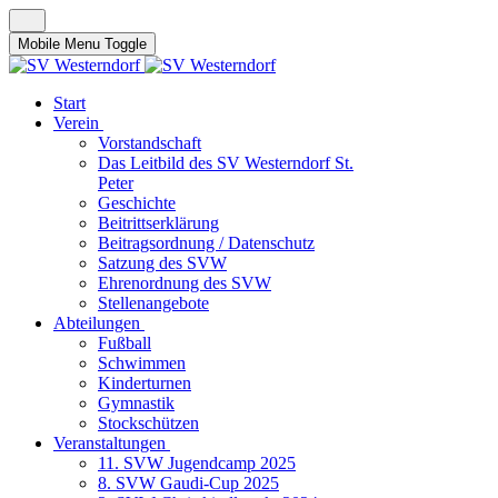
Mobile Menu Toggle
Start
Verein
Vorstandschaft
Das Leitbild des SV Westerndorf St.
Peter
Geschichte
Beitrittserklärung
Beitragsordnung / Datenschutz
Satzung des SVW
Ehrenordnung des SVW
Stellenangebote
Abteilungen
Fußball
Schwimmen
Kinderturnen
Gymnastik
Stockschützen
Veranstaltungen
11. SVW Jugendcamp 2025
8. SVW Gaudi-Cup 2025