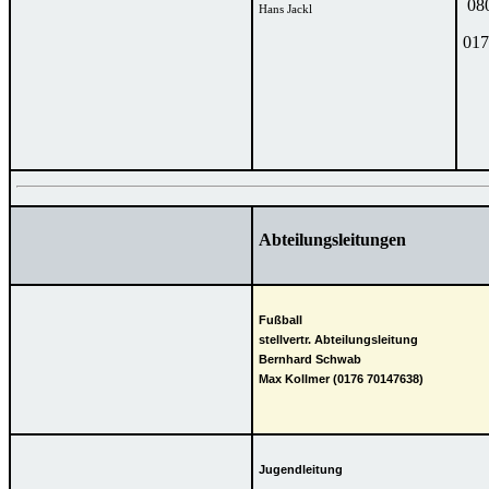
080
Hans Jackl
017
Abteilungsleitungen
Fußball
stellvertr. Abteilungsleitung
Bernhard Schwab
Max Kollmer (
0176 70147638)
Jugendleitung