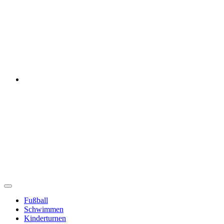
Unser
Verein
Unser
Verein
Fußball
Schwimmen
Kinderturnen