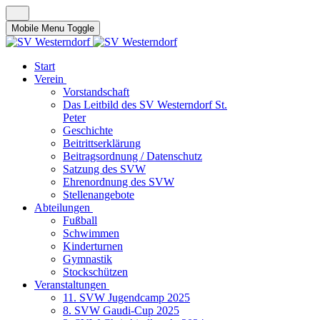
Mobile Menu Toggle
Start
Verein
Vorstandschaft
Das Leitbild des SV Westerndorf St.
Peter
Geschichte
Beitrittserklärung
Beitragsordnung / Datenschutz
Satzung des SVW
Ehrenordnung des SVW
Stellenangebote
Abteilungen
Fußball
Schwimmen
Kinderturnen
Gymnastik
Stockschützen
Veranstaltungen
11. SVW Jugendcamp 2025
8. SVW Gaudi-Cup 2025