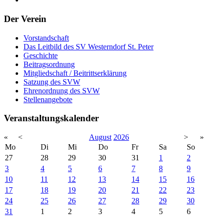
Der Verein
Vorstandschaft
Das Leitbild des SV Westerndorf St. Peter
Geschichte
Beitragsordnung
Mitgliedschaft / Beitrittserklärung
Satzung des SVW
Ehrenordnung des SVW
Stellenangebote
Veranstaltungskalender
«
<
August
2026
>
»
Mo
Di
Mi
Do
Fr
Sa
So
27
28
29
30
31
1
2
3
4
5
6
7
8
9
10
11
12
13
14
15
16
17
18
19
20
21
22
23
24
25
26
27
28
29
30
31
1
2
3
4
5
6