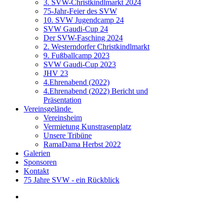
3. SVW-Christkindlmarkt 2024
75-Jahr-Feier des SVW
10. SVW Jugendcamp 24
SVW Gaudi-Cup 24
Der SVW-Fasching 2024
2. Westerndorfer Christkindlmarkt
9. Fußballcamp 2023
SVW Gaudi-Cup 2023
JHV 23
4.Ehrenabend (2022)
4.Ehrenabend (2022) Bericht und
Präsentation
Vereinsgelände
Vereinsheim
Vermietung Kunstrasenplatz
Unsere Tribüne
RamaDama Herbst 2022
Galerien
Sponsoren
Kontakt
75 Jahre SVW - ein Rückblick