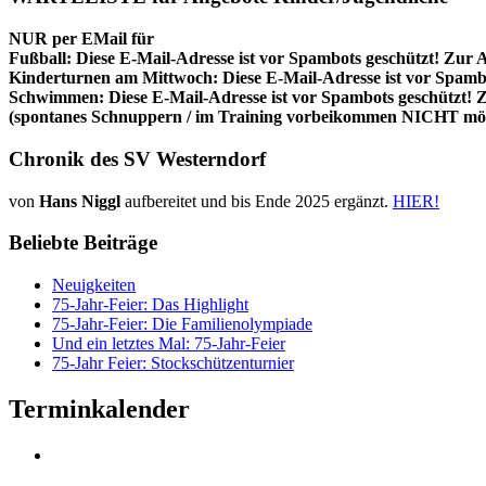
NUR per EMail für
Fußball:
Diese E-Mail-Adresse ist vor Spambots geschützt! Zur A
Kinderturnen am Mittwoch:
Diese E-Mail-Adresse ist vor Spambo
Schwimmen:
Diese E-Mail-Adresse ist vor Spambots geschützt! Z
(spontanes Schnuppern / im Training vorbeikommen NICHT mög
Chronik des SV Westerndorf
von
Hans Niggl
aufbereitet und bis Ende 2025 ergänzt.
HIER!
Beliebte Beiträge
Neuigkeiten
75-Jahr-Feier: Das Highlight
75-Jahr-Feier: Die Familienolympiade
Und ein letztes Mal: 75-Jahr-Feier
75-Jahr Feier: Stockschützenturnier
Terminkalender