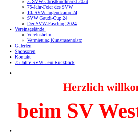
3. SVW-Christkindlmarkt 2024
75-Jahr-Feier des SVW
10. SVW Jugendcamp 24
SVW Gaudi-Cup 24
Der SVW-Fasching 2024
Vereinsgelände
Vereinsheim
Vermietung Kunstrasenplatz
Galerien
Sponsoren
Kontakt
75 Jahre SVW - ein Rückblick
Herzlich will
beim SV Wes