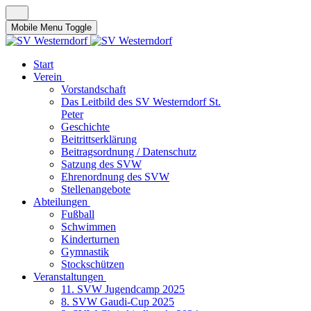
Mobile Menu Toggle
Start
Verein
Vorstandschaft
Das Leitbild des SV Westerndorf St.
Peter
Geschichte
Beitrittserklärung
Beitragsordnung / Datenschutz
Satzung des SVW
Ehrenordnung des SVW
Stellenangebote
Abteilungen
Fußball
Schwimmen
Kinderturnen
Gymnastik
Stockschützen
Veranstaltungen
11. SVW Jugendcamp 2025
8. SVW Gaudi-Cup 2025