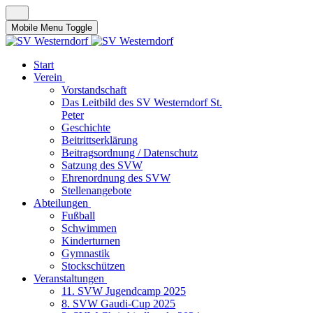
Mobile Menu Toggle
Start
Verein
Vorstandschaft
Das Leitbild des SV Westerndorf St.
Peter
Geschichte
Beitrittserklärung
Beitragsordnung / Datenschutz
Satzung des SVW
Ehrenordnung des SVW
Stellenangebote
Abteilungen
Fußball
Schwimmen
Kinderturnen
Gymnastik
Stockschützen
Veranstaltungen
11. SVW Jugendcamp 2025
8. SVW Gaudi-Cup 2025