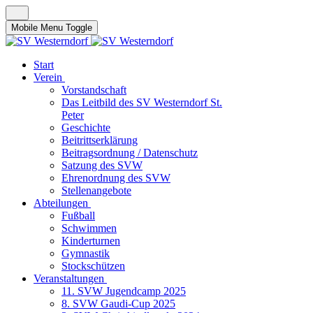
Mobile Menu Toggle
Start
Verein
Vorstandschaft
Das Leitbild des SV Westerndorf St.
Peter
Geschichte
Beitrittserklärung
Beitragsordnung / Datenschutz
Satzung des SVW
Ehrenordnung des SVW
Stellenangebote
Abteilungen
Fußball
Schwimmen
Kinderturnen
Gymnastik
Stockschützen
Veranstaltungen
11. SVW Jugendcamp 2025
8. SVW Gaudi-Cup 2025