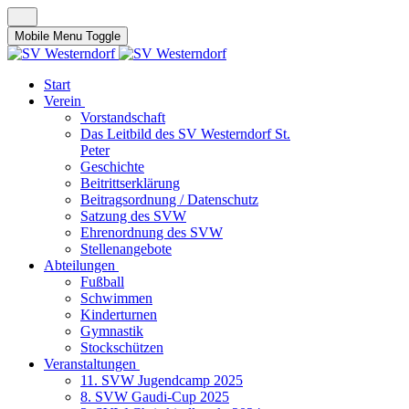
Mobile Menu Toggle
Start
Verein
Vorstandschaft
Das Leitbild des SV Westerndorf St.
Peter
Geschichte
Beitrittserklärung
Beitragsordnung / Datenschutz
Satzung des SVW
Ehrenordnung des SVW
Stellenangebote
Abteilungen
Fußball
Schwimmen
Kinderturnen
Gymnastik
Stockschützen
Veranstaltungen
11. SVW Jugendcamp 2025
8. SVW Gaudi-Cup 2025