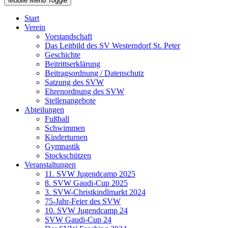
Mobile Menu Toggle
Start
Verein
Vorstandschaft
Das Leitbild des SV Westerndorf St. Peter
Geschichte
Beitrittserklärung
Beitragsordnung / Datenschutz
Satzung des SVW
Ehrenordnung des SVW
Stellenangebote
Abteilungen
Fußball
Schwimmen
Kinderturnen
Gymnastik
Stockschützen
Veranstaltungen
11. SVW Jugendcamp 2025
8. SVW Gaudi-Cup 2025
3. SVW-Christkindlmarkt 2024
75-Jahr-Feier des SVW
10. SVW Jugendcamp 24
SVW Gaudi-Cup 24