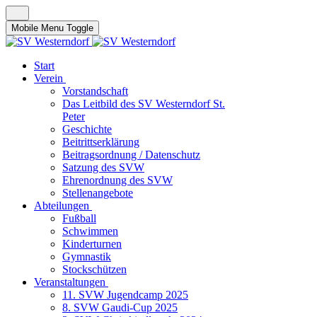
Mobile Menu Toggle
Start
Verein
Vorstandschaft
Das Leitbild des SV Westerndorf St.
Peter
Geschichte
Beitrittserklärung
Beitragsordnung / Datenschutz
Satzung des SVW
Ehrenordnung des SVW
Stellenangebote
Abteilungen
Fußball
Schwimmen
Kinderturnen
Gymnastik
Stockschützen
Veranstaltungen
11. SVW Jugendcamp 2025
8. SVW Gaudi-Cup 2025