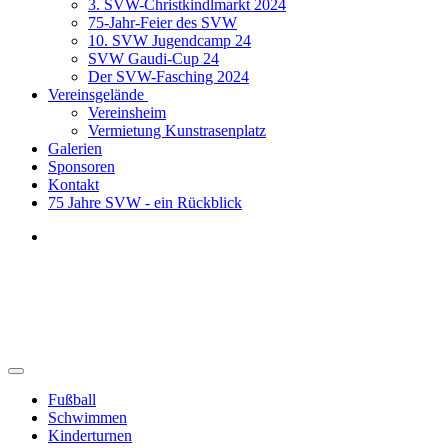
3. SVW-Christkindlmarkt 2024
75-Jahr-Feier des SVW
10. SVW Jugendcamp 24
SVW Gaudi-Cup 24
Der SVW-Fasching 2024
Vereinsgelände
Vereinsheim
Vermietung Kunstrasenplatz
Galerien
Sponsoren
Kontakt
75 Jahre SVW - ein Rückblick
Fußball J
Fußball
Schwimmen
Kinderturnen