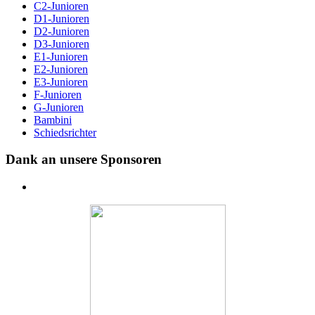
C2-Junioren
D1-Junioren
D2-Junioren
D3-Junioren
E1-Junioren
E2-Junioren
E3-Junioren
F-Junioren
G-Junioren
Bambini
Schiedsrichter
Dank an unsere Sponsoren