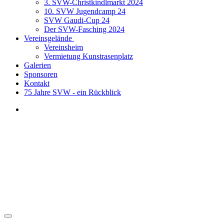
3. SVW-Christkindlmarkt 2024
10. SVW Jugendcamp 24
SVW Gaudi-Cup 24
Der SVW-Fasching 2024
Vereinsgelände
Vereinsheim
Vermietung Kunstrasenplatz
Galerien
Sponsoren
Kontakt
75 Jahre SVW - ein Rückblick
Fußball
Jugend