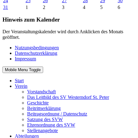
24
25
26
27
28
29
30
31
1
2
3
4
5
6
Hinweis zum Kalender
Der Veranstaltungskalender wird durch Anklicken des Monats
geöffnet.
Nutzungsbedingungen
Datenschutzerklärung
Impressum
Mobile Menu Toggle
Start
Verein
Vorstandschaft
Das Leitbild des SV Westerndorf St. Peter
Geschichte
Beitrittserklärung
Beitragsordnung / Datenschutz
Satzung des SVW
Ehrenordnung des SVW
Stellenangebote
Abteilungen