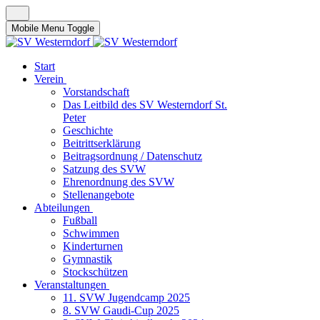
Mobile Menu Toggle
Start
Verein
Vorstandschaft
Das Leitbild des SV Westerndorf St.
Peter
Geschichte
Beitrittserklärung
Beitragsordnung / Datenschutz
Satzung des SVW
Ehrenordnung des SVW
Stellenangebote
Abteilungen
Fußball
Schwimmen
Kinderturnen
Gymnastik
Stockschützen
Veranstaltungen
11. SVW Jugendcamp 2025
8. SVW Gaudi-Cup 2025