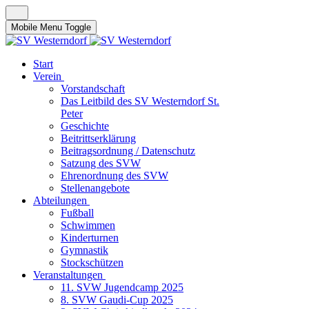
Mobile Menu Toggle
Start
Verein
Vorstandschaft
Das Leitbild des SV Westerndorf St.
Peter
Geschichte
Beitrittserklärung
Beitragsordnung / Datenschutz
Satzung des SVW
Ehrenordnung des SVW
Stellenangebote
Abteilungen
Fußball
Schwimmen
Kinderturnen
Gymnastik
Stockschützen
Veranstaltungen
11. SVW Jugendcamp 2025
8. SVW Gaudi-Cup 2025