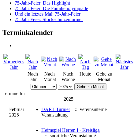
75-Jahr-Feier: Das Highlight
75-Jahr-Feier: Die Familienolympiade
Und ein letztes Mal: 75-Jahr-Feier
75-Jahr Feier: Stockschützenturnier
Terminkalender
Nach
Nach
Nach
Heute
Gehe zu
Jahr
Monat
Woche
Monat
Gehe zu Monat
Termine für
2025
Februar
DART-Turnier
:: vereinsinterne
2025
Veranstaltung
Heimspiel Herren I - Kreisliga
:: sportliche Veranstaltung