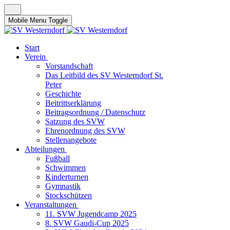
Mobile Menu Toggle
Start
Verein
Vorstandschaft
Das Leitbild des SV Westerndorf St.
Peter
Geschichte
Beitrittserklärung
Beitragsordnung / Datenschutz
Satzung des SVW
Ehrenordnung des SVW
Stellenangebote
Abteilungen
Fußball
Schwimmen
Kinderturnen
Gymnastik
Stockschützen
Veranstaltungen
11. SVW Jugendcamp 2025
8. SVW Gaudi-Cup 2025