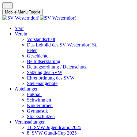
Mobile Menu Toggle
Start
Verein
Vorstandschaft
Das Leitbild des SV Westerndorf St.
Peter
Geschichte
Beitrittserklärung
Beitragsordnung / Datenschutz
Satzung des SVW
Ehrenordnung des SVW
Stellenangebote
Abteilungen
Fußball
Schwimmen
Kinderturnen
Gymnastik
Stockschützen
Veranstaltungen
11. SVW Jugendcamp 2025
8. SVW Gaudi-Cup 2025