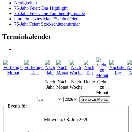
Neuigkeiten
75-Jahr-Feier: Das Highlight
75-Jahr-Feier: Die Familienolympiade
Und ein letztes Mal: 75-Jahr-Feier
75-Jahr Feier: Stockschützenturnier
Terminkalender
Nach
Nach
Nach
Heute
Gehe
Jahr
Monat
Woche
zu
Monat
Gehe zu Monat
Events für
Mittwoch, 08. Juli 2026