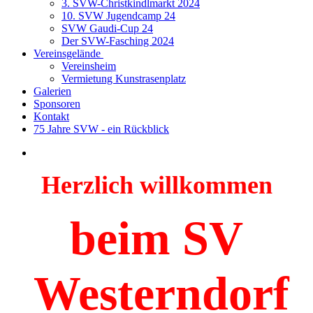
3. SVW-Christkindlmarkt 2024
10. SVW Jugendcamp 24
SVW Gaudi-Cup 24
Der SVW-Fasching 2024
Vereinsgelände
Vereinsheim
Vermietung Kunstrasenplatz
Galerien
Sponsoren
Kontakt
75 Jahre SVW - ein Rückblick
Herzlich willkommen
beim SV
Westerndorf