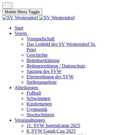
Mobile Menu Toggle
Start
Verein
Vorstandschaft
Das Leitbild des SV Westerndorf St.
Peter
Geschichte
Beitrittserklärung
Beitragsordnung / Datenschutz
Satzung des SVW
Ehrenordnung des SVW
Stellenangebote
Abteilungen
Fußball
Schwimmen
Kinderturnen
Gymnastik
Stockschützen
Veranstaltungen
11. SVW Jugendcamp 2025
8. SVW Gaudi-Cup 2025