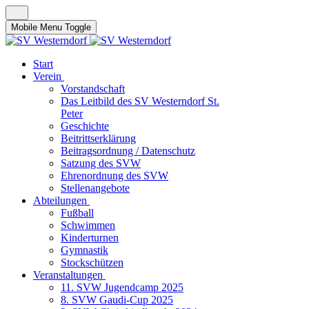
Mobile Menu Toggle
Start
Verein
Vorstandschaft
Das Leitbild des SV Westerndorf St.
Peter
Geschichte
Beitrittserklärung
Beitragsordnung / Datenschutz
Satzung des SVW
Ehrenordnung des SVW
Stellenangebote
Abteilungen
Fußball
Schwimmen
Kinderturnen
Gymnastik
Stockschützen
Veranstaltungen
11. SVW Jugendcamp 2025
8. SVW Gaudi-Cup 2025