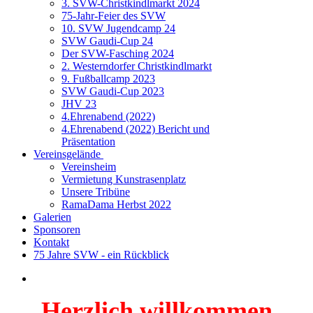
3. SVW-Christkindlmarkt 2024
75-Jahr-Feier des SVW
10. SVW Jugendcamp 24
SVW Gaudi-Cup 24
Der SVW-Fasching 2024
2. Westerndorfer Christkindlmarkt
9. Fußballcamp 2023
SVW Gaudi-Cup 2023
JHV 23
4.Ehrenabend (2022)
4.Ehrenabend (2022) Bericht und
Präsentation
Vereinsgelände
Vereinsheim
Vermietung Kunstrasenplatz
Unsere Tribüne
RamaDama Herbst 2022
Galerien
Sponsoren
Kontakt
75 Jahre SVW - ein Rückblick
Herzlich willkommen