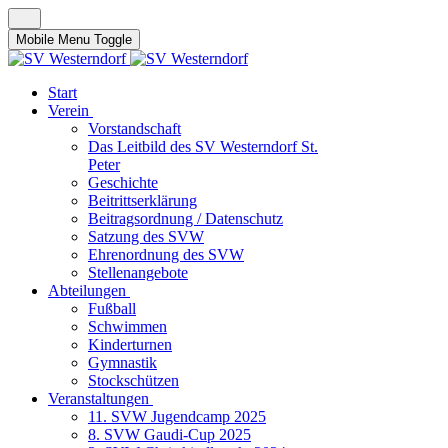
Mobile Menu Toggle
Start
Verein
Vorstandschaft
Das Leitbild des SV Westerndorf St.
Peter
Geschichte
Beitrittserklärung
Beitragsordnung / Datenschutz
Satzung des SVW
Ehrenordnung des SVW
Stellenangebote
Abteilungen
Fußball
Schwimmen
Kinderturnen
Gymnastik
Stockschützen
Veranstaltungen
11. SVW Jugendcamp 2025
8. SVW Gaudi-Cup 2025