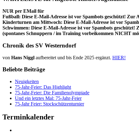
NUR per EMail für
Fußball:
Diese E-Mail-Adresse ist vor Spambots geschützt! Zur A
Kinderturnen am Mittwoch:
Diese E-Mail-Adresse ist vor Spambo
Schwimmen:
Diese E-Mail-Adresse ist vor Spambots geschützt! Z
(spontanes Schnuppern / im Training vorbeikommen NICHT mög
Chronik des SV Westerndorf
von
Hans Niggl
aufbereitet und bis Ende 2025 ergänzt.
HIER!
Beliebte Beiträge
Neuigkeiten
75-Jahr-Feier: Das Highlight
75-Jahr-Feier: Die Familienolympiade
Und ein letztes Mal: 75-Jahr-Feier
75-Jahr Feier: Stockschützenturnier
Terminkalender