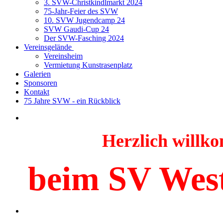
3. SVW-Christkindlmarkt 2024
75-Jahr-Feier des SVW
10. SVW Jugendcamp 24
SVW Gaudi-Cup 24
Der SVW-Fasching 2024
Vereinsgelände
Vereinsheim
Vermietung Kunstrasenplatz
Galerien
Sponsoren
Kontakt
75 Jahre SVW - ein Rückblick
Herzlich will
beim SV Wes