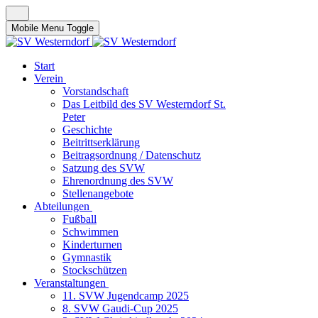
Mobile Menu Toggle
Start
Verein
Vorstandschaft
Das Leitbild des SV Westerndorf St.
Peter
Geschichte
Beitrittserklärung
Beitragsordnung / Datenschutz
Satzung des SVW
Ehrenordnung des SVW
Stellenangebote
Abteilungen
Fußball
Schwimmen
Kinderturnen
Gymnastik
Stockschützen
Veranstaltungen
11. SVW Jugendcamp 2025
8. SVW Gaudi-Cup 2025