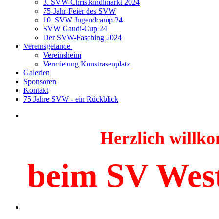
3. SVW-Christkindlmarkt 2024
75-Jahr-Feier des SVW
10. SVW Jugendcamp 24
SVW Gaudi-Cup 24
Der SVW-Fasching 2024
Vereinsgelände
Vereinsheim
Vermietung Kunstrasenplatz
Galerien
Sponsoren
Kontakt
75 Jahre SVW - ein Rückblick
Herzlich will
beim SV Wes