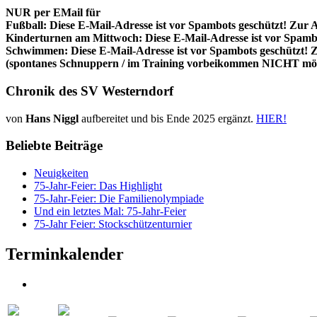
NUR per EMail für
Fußball:
Diese E-Mail-Adresse ist vor Spambots geschützt! Zur A
Kinderturnen am Mittwoch:
Diese E-Mail-Adresse ist vor Spambo
Schwimmen:
Diese E-Mail-Adresse ist vor Spambots geschützt! Z
(spontanes Schnuppern / im Training vorbeikommen NICHT mög
Chronik des SV Westerndorf
von
Hans Niggl
aufbereitet und bis Ende 2025 ergänzt.
HIER!
Beliebte Beiträge
Neuigkeiten
75-Jahr-Feier: Das Highlight
75-Jahr-Feier: Die Familienolympiade
Und ein letztes Mal: 75-Jahr-Feier
75-Jahr Feier: Stockschützenturnier
Terminkalender