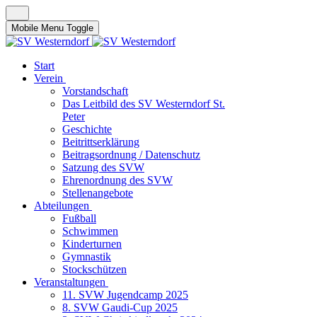
Mobile Menu Toggle
Start
Verein
Vorstandschaft
Das Leitbild des SV Westerndorf St.
Peter
Geschichte
Beitrittserklärung
Beitragsordnung / Datenschutz
Satzung des SVW
Ehrenordnung des SVW
Stellenangebote
Abteilungen
Fußball
Schwimmen
Kinderturnen
Gymnastik
Stockschützen
Veranstaltungen
11. SVW Jugendcamp 2025
8. SVW Gaudi-Cup 2025