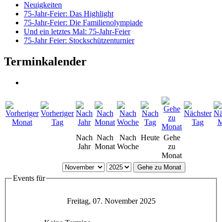
Neuigkeiten
75-Jahr-Feier: Das Highlight
75-Jahr-Feier: Die Familienolympiade
Und ein letztes Mal: 75-Jahr-Feier
75-Jahr Feier: Stockschützenturnier
Terminkalender
Nach
Nach
Nach
Heute
Gehe
Jahr
Monat
Woche
zu
Monat
Gehe zu Monat
Events für
Freitag, 07. November 2025