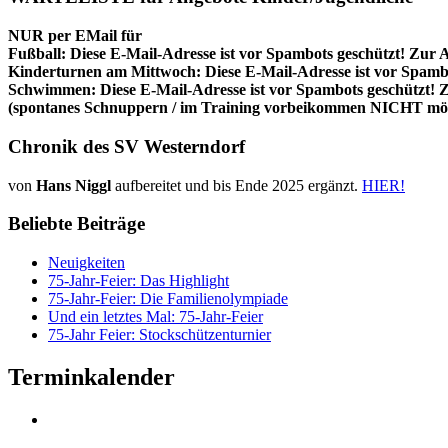
NUR per EMail für
Fußball:
Diese E-Mail-Adresse ist vor Spambots geschützt! Zur A
Kinderturnen am Mittwoch:
Diese E-Mail-Adresse ist vor Spambo
Schwimmen:
Diese E-Mail-Adresse ist vor Spambots geschützt! Z
(spontanes Schnuppern / im Training vorbeikommen NICHT mög
Chronik des SV Westerndorf
von
Hans Niggl
aufbereitet und bis Ende 2025 ergänzt.
HIER!
Beliebte Beiträge
Neuigkeiten
75-Jahr-Feier: Das Highlight
75-Jahr-Feier: Die Familienolympiade
Und ein letztes Mal: 75-Jahr-Feier
75-Jahr Feier: Stockschützenturnier
Terminkalender