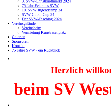
3. SVW-Christkindlmarkt 2024
75-Jahr-Feier des SVW
10. SVW Jugendcamp 24
SVW Gaudi-Cup 24
Der SVW-Fasching 2024
Vereinsgelände
Vereinsheim
Vermietung Kunstrasenplatz
Galerien
Sponsoren
Kontakt
75 Jahre SVW - ein Rückblick
Herzlich will
beim SV Wes