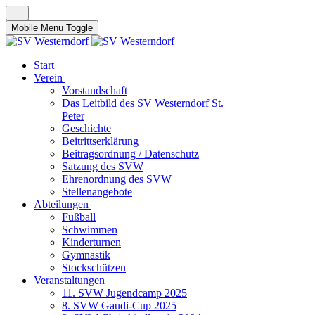
Mobile Menu Toggle
Start
Verein
Vorstandschaft
Das Leitbild des SV Westerndorf St.
Peter
Geschichte
Beitrittserklärung
Beitragsordnung / Datenschutz
Satzung des SVW
Ehrenordnung des SVW
Stellenangebote
Abteilungen
Fußball
Schwimmen
Kinderturnen
Gymnastik
Stockschützen
Veranstaltungen
11. SVW Jugendcamp 2025
8. SVW Gaudi-Cup 2025