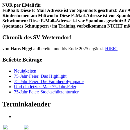
NUR per EMail für
Fußball:
Diese E-Mail-Adresse ist vor Spambots geschützt! Zur A
Kinderturnen am Mittwoch:
Diese E-Mail-Adresse ist vor Spambo
Schwimmen:
Diese E-Mail-Adresse ist vor Spambots geschützt! Z
(spontanes Schnuppern / im Training vorbeikommen NICHT mög
Chronik des SV Westerndorf
von
Hans Niggl
aufbereitet und bis Ende 2025 ergänzt.
HIER!
Beliebte Beiträge
Neuigkeiten
75-Jahr-Feier: Das Highlight
75-Jahr-Feier: Die Familienolympiade
Und ein letztes Mal: 75-Jahr-Feier
75-Jahr Feier: Stockschützenturnier
Terminkalender