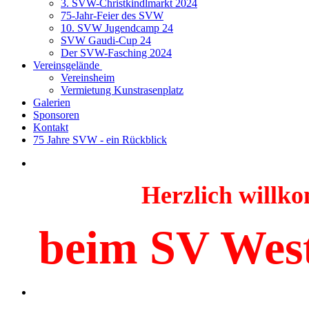
3. SVW-Christkindlmarkt 2024
75-Jahr-Feier des SVW
10. SVW Jugendcamp 24
SVW Gaudi-Cup 24
Der SVW-Fasching 2024
Vereinsgelände
Vereinsheim
Vermietung Kunstrasenplatz
Galerien
Sponsoren
Kontakt
75 Jahre SVW - ein Rückblick
Herzlich will
beim SV Wes