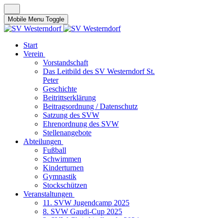
Mobile Menu Toggle
Start
Verein
Vorstandschaft
Das Leitbild des SV Westerndorf St.
Peter
Geschichte
Beitrittserklärung
Beitragsordnung / Datenschutz
Satzung des SVW
Ehrenordnung des SVW
Stellenangebote
Abteilungen
Fußball
Schwimmen
Kinderturnen
Gymnastik
Stockschützen
Veranstaltungen
11. SVW Jugendcamp 2025
8. SVW Gaudi-Cup 2025