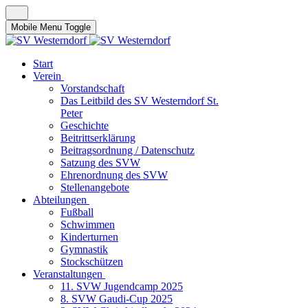
Mobile Menu Toggle
Start
Verein
Vorstandschaft
Das Leitbild des SV Westerndorf St.
Peter
Geschichte
Beitrittserklärung
Beitragsordnung / Datenschutz
Satzung des SVW
Ehrenordnung des SVW
Stellenangebote
Abteilungen
Fußball
Schwimmen
Kinderturnen
Gymnastik
Stockschützen
Veranstaltungen
11. SVW Jugendcamp 2025
8. SVW Gaudi-Cup 2025