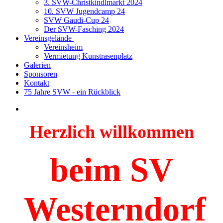
3. SVW-Christkindlmarkt 2024
10. SVW Jugendcamp 24
SVW Gaudi-Cup 24
Der SVW-Fasching 2024
Vereinsgelände
Vereinsheim
Vermietung Kunstrasenplatz
Galerien
Sponsoren
Kontakt
75 Jahre SVW - ein Rückblick
Herzlich willkommen
beim SV
Westerndorf