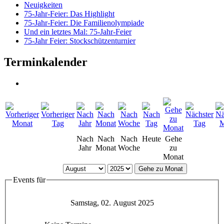
Neuigkeiten
75-Jahr-Feier: Das Highlight
75-Jahr-Feier: Die Familienolympiade
Und ein letztes Mal: 75-Jahr-Feier
75-Jahr Feier: Stockschützenturnier
Terminkalender
Nach
Nach
Nach
Heute
Gehe
Jahr
Monat
Woche
zu
Monat
Gehe zu Monat
Events für
Samstag, 02. August 2025