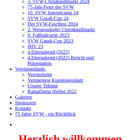
3. SVW-Christkindlmarkt 2024
75-Jahr-Feier des SVW
10. SVW Jugendcamp 24
SVW Gaudi-Cup 24
Der SVW-Fasching 2024
2. Westerndorfer Christkindlmarkt
9. Fußballcamp 2023
SVW Gaudi-Cup 2023
JHV 23
4.Ehrenabend (2022)
4.Ehrenabend (2022) Bericht und
Präsentation
Vereinsgelände
Vereinsheim
Vermietung Kunstrasenplatz
Unsere Tribüne
RamaDama Herbst 2022
Galerien
Sponsoren
Kontakt
75 Jahre SVW - ein Rückblick
Herzlich willkommen