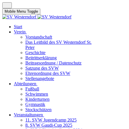
Mobile Menu Toggle
Start
Verein
Vorstandschaft
Das Leitbild des SV Westerndorf St.
Peter
Geschichte
Beitrittserklärung
Beitragsordnung / Datenschutz
Satzung des SVW
Ehrenordnung des SVW
Stellenangebote
Abteilungen
Fußball
Schwimmen
Kinderturnen
Gymnastik
Stockschützen
Veranstaltungen
11. SVW Jugendcamp 2025
8. SVW Gaudi-Cup 2025