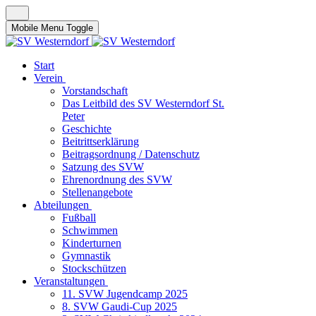
Mobile Menu Toggle
Start
Verein
Vorstandschaft
Das Leitbild des SV Westerndorf St.
Peter
Geschichte
Beitrittserklärung
Beitragsordnung / Datenschutz
Satzung des SVW
Ehrenordnung des SVW
Stellenangebote
Abteilungen
Fußball
Schwimmen
Kinderturnen
Gymnastik
Stockschützen
Veranstaltungen
11. SVW Jugendcamp 2025
8. SVW Gaudi-Cup 2025