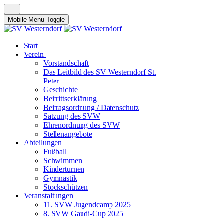
Mobile Menu Toggle
Start
Verein
Vorstandschaft
Das Leitbild des SV Westerndorf St.
Peter
Geschichte
Beitrittserklärung
Beitragsordnung / Datenschutz
Satzung des SVW
Ehrenordnung des SVW
Stellenangebote
Abteilungen
Fußball
Schwimmen
Kinderturnen
Gymnastik
Stockschützen
Veranstaltungen
11. SVW Jugendcamp 2025
8. SVW Gaudi-Cup 2025